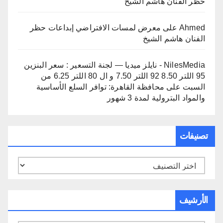
حظر الفنان هاشم الشيخ
Ahmed
على
معرض لمسات الافتراضي إبداعات حظر
الفنان هاشم الشيخ
NilesMedia - نايلز ميديا — لجنة التسعير : سعر البنزين
95 اللتر 8.50 92 اللتر 7.50 و ال 80 اللتر 6.25 من
السبت
على
محافظة القاهرة: توافر السلع الأساسية
والمواد البترولية لمدة 3 شهور
تصنيفات
تصنيفات
الأرشيف