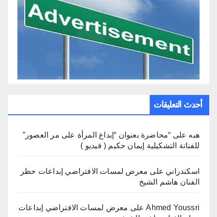
أحدث التعليقات
هبه
على
“محاضرة بعنوان “إبداع المرأة على مر العصور”
للفنانة التشكيلية إيمان حكيم ( فيديو )
اسكندراني
على
معرض لمسات الافتراضي إبداعات حظر
الفنان هاشم الشيخ
Ahmed Youssri
على
معرض لمسات الافتراضي إبداعات