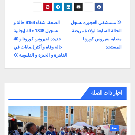
تصفّح
مستشفى العجوزه تسجل
الصحة: شفاء 8158 حالة و
الحالة السابعة لولادة مريضة
تسجيل 1348 حالة إيجابية
المقالات
مصابة بڤيروس كورونا
جديدة لفيروس كورونا و 40
المستجد
حالة وفاة و أكثر إصابات في
القاهرة و الجيزة و القليوبية
اخبار ذات الصلة
صحة