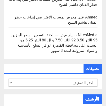
حظر الفنان هاشم الشيخ
Ahmed
على
معرض لمسات الافتراضي إبداعات حظر
الفنان هاشم الشيخ
NilesMedia - نايلز ميديا — لجنة التسعير : سعر البنزين
95 اللتر 8.50 92 اللتر 7.50 و ال 80 اللتر 6.25 من
السبت
على
محافظة القاهرة: توافر السلع الأساسية
والمواد البترولية لمدة 3 شهور
تصنيفات
تصنيفات
الأرشيف