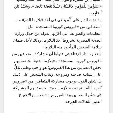
«المُؤْمِنُ لِلْمُؤْمِنِ كَالْبُنْيَانِ يَشُدُّ بَعْضُهُ بَعْضًا»، وَشَبَّكَ بَيْنَ
أَصَابِعِهِ.
وشددت الدار على أنَّه ينبغي في أخذ «بلازما الدم» من
المتعافين من «فيروس كورونا المستجد» اتباع
التعليمات والضوابط التي أقرَّتها الدولة من خلال وزارة
الصحة المصرية لشروط أخذ البلازما؛ وذلك لأجل ضمان
سلامة الشخص المأخوذ منه البلازما.
واعتبرت دار الإفتاء في فتواها أن مشاركة المتعافين من
«فيروس كورونا المستجد» بـ«بلازما الدم» الخاصة بهم
لحقن المصابين من هذا الفيروس؛ هو واجب وطني يَدُلُّ
على إنسانية صاحبه ومروءته؛ ويثاب الشخص على ذلك،
بل يتَعيَّن القول بوجوب مشاركة المتعافين من «فيروس
كورونا المستجد» بـ«بلازما الدم» الخاصة بهم للمشاركة
في حَقْن المصابين بهذا الفيروس؛ خاصة مع الاحتياج
الطبي للحالات الحرجة.