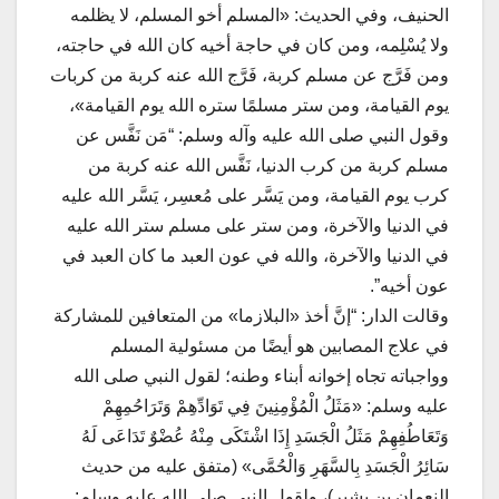
الحنيف، وفي الحديث: «المسلم أخو المسلم، لا يظلمه
ولا يُسْلِمه، ومن كان في حاجة أخيه كان الله في حاجته،
ومن فَرَّج عن مسلم كربة، فَرَّج الله عنه كربة من كربات
يوم القيامة، ومن ستر مسلمًا ستره الله يوم القيامة»،
وقول النبي صلى الله عليه وآله وسلم: “مَن نَفَّس عن
مسلم كربة من كرب الدنيا، نَفَّس الله عنه كربة من
كرب يوم القيامة، ومن يَسَّر على مُعسِر، يَسَّر الله عليه
في الدنيا والآخرة، ومن ستر على مسلم ستر الله عليه
في الدنيا والآخرة، والله في عون العبد ما كان العبد في
عون أخيه”.
وقالت الدار: “إنَّ أخذ «البلازما» من المتعافين للمشاركة
في علاج المصابين هو أيضًا من مسئولية المسلم
وواجباته تجاه إخوانه أبناء وطنه؛ لقول النبي صلى الله
عليه وسلم: «مَثَلُ الْمُؤْمِنِينَ فِي تَوَادِّهِمْ وَتَرَاحُمِهِمْ
وَتَعَاطُفِهِمْ مَثَلُ الْجَسَدِ إِذَا اشْتَكَى مِنْهُ عُضْوٌ تَدَاعَى لَهُ
سَائِرُ الْجَسَدِ بِالسَّهَرِ وَالْحُمَّى» (متفق عليه من حديث
النعمان بن بشير)، ولقول النبي صلى الله عليه وسلم: