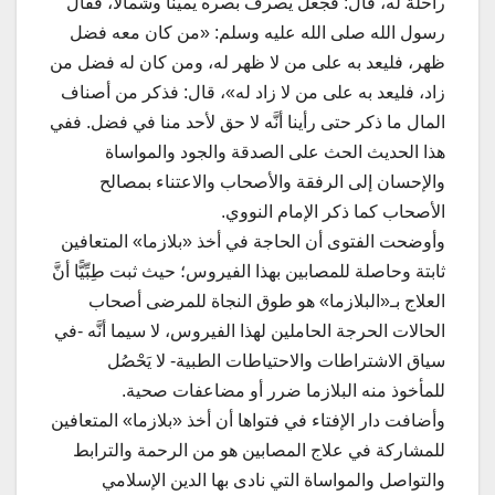
راحلة له، قال: فجعل يصرف بصره يمينًا وشمالًا، فقال
رسول الله صلى الله عليه وسلم: «من كان معه فضل
ظهر، فليعد به على من لا ظهر له، ومن كان له فضل من
زاد، فليعد به على من لا زاد له»، قال: فذكر من أصناف
المال ما ذكر حتى رأينا أنَّه لا حق لأحد منا في فضل. ففي
هذا الحديث الحث على الصدقة والجود والمواساة
والإحسان إلى الرفقة والأصحاب والاعتناء بمصالح
الأصحاب كما ذكر الإمام النووي.
وأوضحت الفتوى أن الحاجة في أخذ «بلازما» المتعافين
ثابتة وحاصلة للمصابين بهذا الفيروس؛ حيث ثبت طِبِّيًّا أنَّ
العلاج بـ«البلازما» هو طوق النجاة للمرضى أصحاب
الحالات الحرجة الحاملين لهذا الفيروس، لا سيما أنَّه -في
سياق الاشتراطات والاحتياطات الطبية- لا يَحْصُل
للمأخوذ منه البلازما ضرر أو مضاعفات صحية.
وأضافت دار الإفتاء في فتواها أن أخذ «بلازما» المتعافين
للمشاركة في علاج المصابين هو من الرحمة والترابط
والتواصل والمواساة التي نادى بها الدين الإسلامي