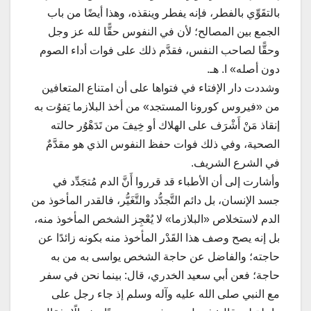
بالتقَوِّي بالفطر، فإنه يفطر وينقذه، وهذا أيضًا من باب
الجمع بين المصالح؛ لأن في النفوس حقًّا لله عز وجل
وحقًّا لصاحب النفس، فقدَّم ذلك على فوات أداء الصوم
دون أصله» ا. هـ.
وشددت دار الإفتاء في فتواها على أن امتناع المتعافين
من «فيروس كورونا المستجد» من أخذ البلازما يَفوُت به
إنقاذ مَنْ أَشْرَف على الهلاك أو خِيفَ من تَدَهْوُر حالته
الصحية، وفي ذلك فوات حفظ النفوس الذي هو مقدَّمٌ
في الشرع الشريف.
وأشارت إلى أن الأطباء قد قرروا أَنَّ الدم مُتجَدِّد في
جسد الإنسان، بل دائم التَّجدُّد والتَّغَيُّر، فالقدر المأخوذ من
الدم لاستخلاص «البلازما» لا يُعْجِز الشخص المأخوذ منه،
بل إنه يصح وصف هذا القَدْر المأخوذ منه بكونه زائدًا عن
حاجته؛ والفاضل عن حاجة الشخص يواسى به من به
حاجة؛ فعن أبي سعيد الخدري، قال: بينما نحن في سفر
مع النبي صلى الله عليه وآله وسلم إذ جاء رجل على