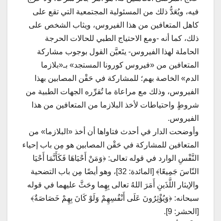
فيه، ويُعَدُّ ذلك من المسئولية المجتمعية التي تقع على
كاهل المتعافين من هذا الفيروس، ويثاب الشخص على
ذلك، كما أنه -ومع الاحتياج الطبي للحالات الحرجة
الحاملة لهذا الفيروس- يتَعيَّن القول بوجوب مشاركة
المتعافين من «فيروس كورونا المستجد» بـ«بلازما
الدم» الخاصة بهم؛ للمشاركة في حَقْن المصابين بهذا
الفيروس، وذلك مع مراعاة ما تُقرِّره الجهات الطبية من
شروطٍ واحتياطات لأخذ البلازما من المتعافين من هذا
الفيروس.
وأوضحت الدار في أحدث فتاواها أن أخذ «البلازما» من
المتعافين للمشاركة في حَقْن المصابين هو مِن باب إحياء
النَّفْسِ الوارد في قوله تعالى: ﴿وَمَنْ أَحْيَاهَا فَكَأَنَّمَا أَحْيَا
النّاسَ جَمِيعًا﴾ [المائدة: 32]، وهو أيضًا مِن باب التضحية
والإيثار اللَّذَينِ أَمَرَ اللهُ تعالى بِهِما وحَثَّ عليهما في قوله
سبحانه: ﴿وَيُؤْثِرُونَ عَلَى أَنْفُسِهِمْ وَلَوْ كَانَ بِهِمْ خَصَاصَةٌ﴾
[الحشر: 9].