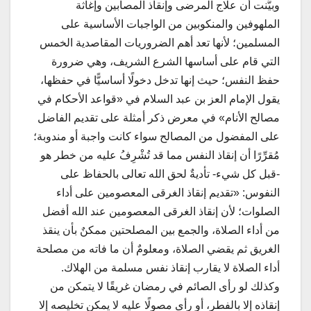
وبيَّنت أن علاج المرضى وإنقاذ المصابين وإغاثة
الملهوفين والمنكوبين من الواجبات الأساسية على
المسلمين؛ لأنها تعد أهم الضروريات المقاصدية الخمس
التي قام على أساسها الشرع الشريف، وهي ضرورة
حفظ النفس؛ حيث إنها تدخل دخولًا أساسيًّا في حفظها،
يقول الإمام العز بن عبد السلام في «قواعد الأحكام في
مصالح الأنام» في معرض ذكر أمثلة على تقديم الفاضل
على المفضول من المصالح سواء كانت واجبة أو مندوبة؛
مُقرِّرًا أن إنقاذ النفس مما قد تُشْرِفُ عليه من خطر هو
-قبل كل شيء- تأديةٌ لحق الله تعالى بالحفاظ على
النفوس: «تقديم إنقاذ الغرقى المعصومين على أداء
الصلوات؛ لأن إنقاذ الغرقى المعصومين عند الله أفضل
من أداء الصلاة، والجمع بين المصلحتين ممكنٌ بأن ينقذ
الغريق ثم يقضي الصلاة، ومعلومٌ أن ما فاته من مصلحة
أداء الصلاة لا يقارب إنقاذ نفس مسلمة من الهلاك.
وكذلك لو رأى الصائم في رمضان غريقًا لا يتمكن من
إنقاذه إلا بالفطر، أو رأى مصولًا عليه لا يمكن تخليصه إلا