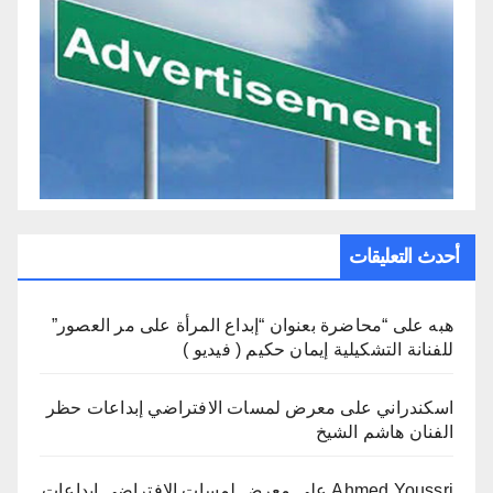
أحدث التعليقات
هبه
على
“محاضرة بعنوان “إبداع المرأة على مر العصور”
للفنانة التشكيلية إيمان حكيم ( فيديو )
اسكندراني
على
معرض لمسات الافتراضي إبداعات حظر
الفنان هاشم الشيخ
Ahmed Youssri
على
معرض لمسات الافتراضي إبداعات