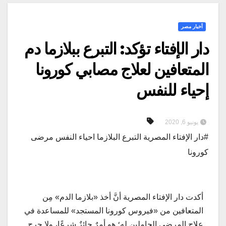
أخبار مصر
دار الإفتاء تؤكد: التبرع ببلازما دم
المتعافين لعلاج مصابي كورونا
إحياء للنفس
يونيو 6, 2020
#دار الإفتاء المصرية التبرع البلازما احياء النفس مرضى
كورونا
أكدت دار الإفتاء المصرية أنَّ أخذ «بلازما الدم» مِن
المتعافين من «فيروس كورونا المستجد» للمساعدة في
علاج المرضى الحاملين له؛ هو أمرٌ جائزٌ شرعًا، ولا حرج