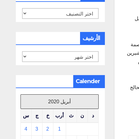
تصنيفات
قل
الأرشيف
صمة
شيرين
الأرشيف
Calender
حالج
أبريل 2020
د
ن
ث
أرب
خ
ج
س
4
3
2
1