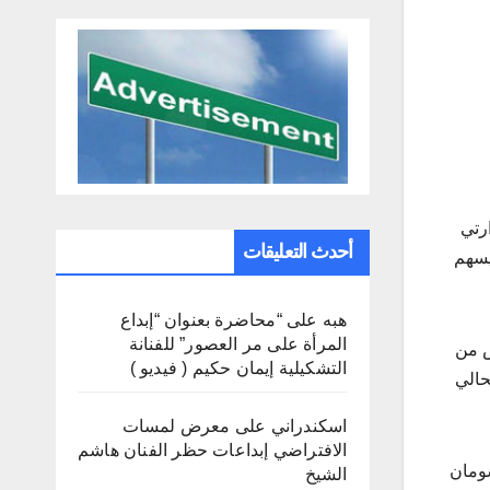
رتي
أحدث التعليقات
يسهم
هبه
على
“محاضرة بعنوان “إبداع
المرأة على مر العصور” للفنانة
ص من
التشكيلية إيمان حكيم ( فيديو )
حالي
اسكندراني
على
معرض لمسات
الافتراضي إبداعات حظر الفنان هاشم
شومان
الشيخ