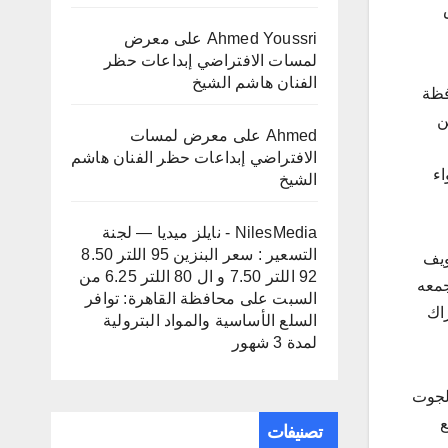
Ahmed Youssri
على
معرض
لمسات الافتراضي إبداعات حظر
الفنان هاشم الشيخ
حافظة
طن
Ahmed
على
معرض لمسات
الافتراضي إبداعات حظر الفنان هاشم
اء
الشيخ
NilesMedia - نايلز ميديا — لجنة
التسعير : سعر البنزين 95 اللتر 8.50
ويف
92 اللتر 7.50 و ال 80 اللتر 6.25 من
جمعه
السبت
على
محافظة القاهرة: توافر
اك
السلع الأساسية والمواد البترولية
لمدة 3 شهور
الجوت
ع
تصنيفات