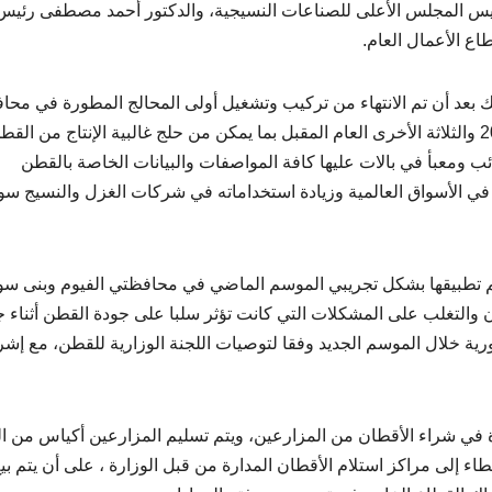
رئيس المجلس الأعلى للصناعات النسيجية، والدكتور أحمد مصطفى رئيس
اع الأعمال العام.
التعاقد على 6 محالج جديدة وذلك بعد أن تم الانتهاء من تركيب وتشغيل أولى المحالج المطورة في م
الفيوم، حيث سيتم تشغيل 3 محالج مطورة في نهاية 2020 والثلاثة الأخرى العام المقبل بما يمكن من حلج غالبية الإنتاج من الق
ب ومعبأ في بالات عليها كافة المواصفات والبيانات الخاصة بالقطن
ي الأسواق العالمية وزيادة استخداماته في شركات الغزل والنسيج سو
 تم تطبيقها بشكل تجريبي الموسم الماضي في محافظتي الفيوم وبنى س
والتغلب على المشكلات التي كانت تؤثر سلبا على جودة القطن أثناء 
ية خلال الموسم الجديد وفقا لتوصيات اللجنة الوزارية للقطن، مع إشر
دة في شراء الأقطان من المزارعين، ويتم تسليم المزارعين أكياس من 
ء إلى مراكز استلام الأقطان المدارة من قبل الوزارة ، على أن يتم بي