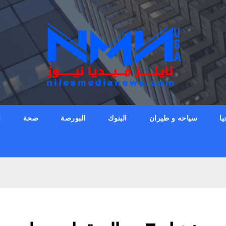
يا
سياحه و طيران
البنوك
البورصة
صحة
ا