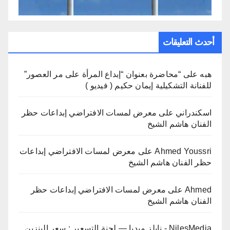
أحدث التعليقات
هبه
على
“محاضرة بعنوان “إبداع المرأة على مر العصور”
للفنانة التشكيلية إيمان حكيم ( فيديو )
اسكندراني
على
معرض لمسات الافتراضي إبداعات حظر
الفنان هاشم الشيخ
Ahmed Youssri
على
معرض لمسات الافتراضي إبداعات
حظر الفنان هاشم الشيخ
Ahmed
على
معرض لمسات الافتراضي إبداعات حظر
الفنان هاشم الشيخ
NilesMedia - نايلز ميديا — لجنة التسعير : سعر البنزين