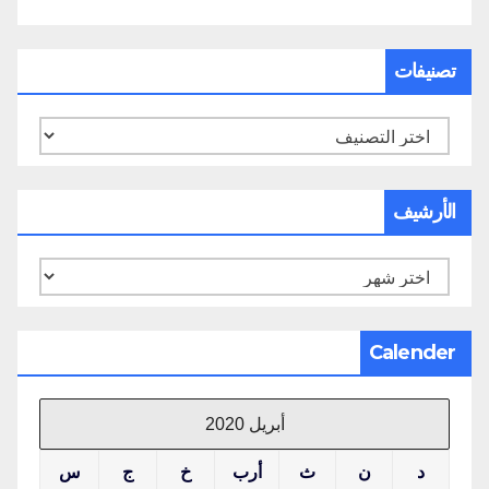
تصنيفات
تصنيفات
الأرشيف
الأرشيف
Calender
أبريل 2020
د
ن
ث
أرب
خ
ج
س