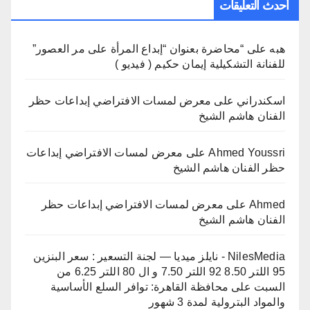
أحدث التعليقات
هبه
على
“محاضرة بعنوان “إبداع المرأة على مر العصور”
للفنانة التشكيلية إيمان حكيم ( فيديو )
اسكندراني
على
معرض لمسات الافتراضي إبداعات حظر
الفنان هاشم الشيخ
Ahmed Youssri
على
معرض لمسات الافتراضي إبداعات
حظر الفنان هاشم الشيخ
Ahmed
على
معرض لمسات الافتراضي إبداعات حظر
الفنان هاشم الشيخ
NilesMedia - نايلز ميديا — لجنة التسعير : سعر البنزين
95 اللتر 8.50 92 اللتر 7.50 و ال 80 اللتر 6.25 من
السبت
على
محافظة القاهرة: توافر السلع الأساسية
والمواد البترولية لمدة 3 شهور