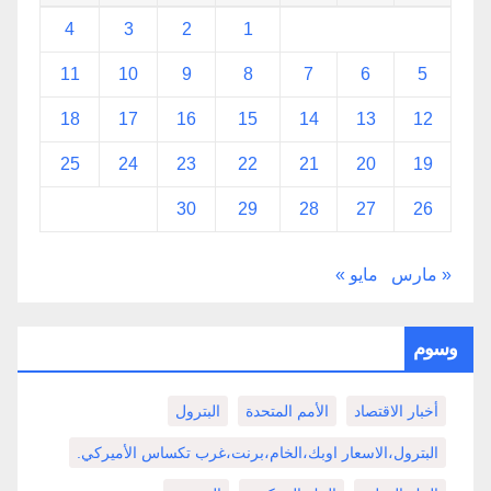
4
3
2
1
11
10
9
8
7
6
5
18
17
16
15
14
13
12
25
24
23
22
21
20
19
30
29
28
27
26
« مارس
مايو »
وسوم
أخبار الاقتصاد
الأمم المتحدة
البترول
البترول،الاسعار اوبك،الخام،برنت،غرب تكساس الأميركي.