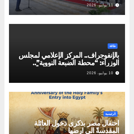
أوسمة تكريمية
11 يوليو، 2026
طاقة
بالإنفوجراف.. المركز الإعلامي لمجلس
الوزراء: “محطة الضبعة النووية”..
مسيرة مصرية تجسد حلمًا طويلًا
10 يوليو، 2026
لامتلاك أول برنامج نووي سلمي لإنتاج
الطاقة
الرئيسية
احتفال مصر بذكرى دخول العائلة
المقدسةً الى ارضها