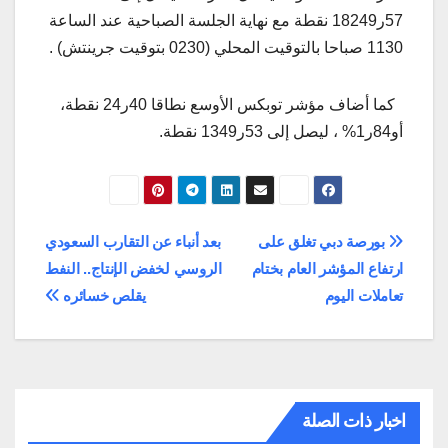
57ر18249 نقطة مع نهاية الجلسة الصباحية عند الساعة
1130 صباحا بالتوقيت المحلي (0230 بتوقيت جرينتش) .
كما أضاف مؤشر توبكس الأوسع نطاقا 40ر24 نقطة،
أو84ر1% ، ليصل إلى 53ر1349 نقطة.
تصفّح
بورصة دبي تغلق على
بعد أنباء عن التقارب السعودي
ارتفاع المؤشر العام بختام
الروسي لخفض الإنتاج.. النفط
المقالات
تعاملات اليوم
يقلص خسائره
اخبار ذات الصلة