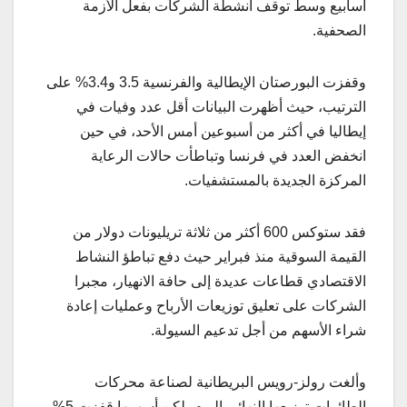
أسابيع وسط توقف أنشطة الشركات بفعل الأزمة
الصحفية.
وقفزت البورصتان الإيطالية والفرنسية 3.5 و3.4% على
الترتيب، حيث أظهرت البيانات أقل عدد وفيات في
إيطاليا في أكثر من أسبوعين أمس الأحد، في حين
انخفض العدد في فرنسا وتباطأت حالات الرعاية
المركزة الجديدة بالمستشفيات.
فقد ستوكس 600 أكثر من ثلاثة تريليونات دولار من
القيمة السوقية منذ فبراير حيث دفع تباطؤ النشاط
الاقتصادي قطاعات عديدة إلى حافة الانهيار، مجبرا
الشركات على تعليق توزيعات الأرباح وعمليات إعادة
شراء الأسهم من أجل تدعيم السيولة.
وألغت رولز-رويس البريطانية لصناعة محركات
الطائرات توزيعها النهائي اليوم، لكن أسهمها قفزت 5%