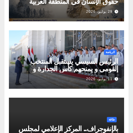
حقوق الإنسان في المنطقة العربية
29 يوليو، 2026
الرياضة
الرئيس السيسي يستقبل المنتخب
القومي و يمنحهم كأس الجدارة و
أوسمة تكريمية
11 يوليو، 2026
طاقة
بالإنفوجراف.. المركز الإعلامي لمجلس