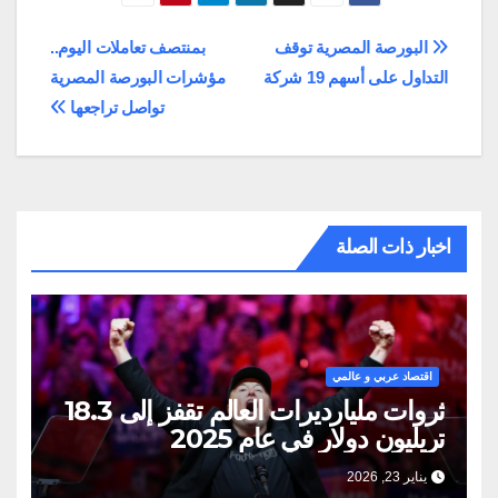
تصفّح
البورصة المصرية توقف
بمنتصف تعاملات اليوم..
التداول على أسهم 19 شركة
مؤشرات البورصة المصرية
المقالات
تواصل تراجعها
اخبار ذات الصلة
اقتصاد عربي و عالمي
ثروات مليارديرات العالم تقفز إلى 18.3
تريليون دولار في عام 2025
يناير 23, 2026