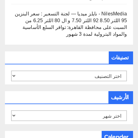
NilesMedia - نايلز ميديا — لجنة التسعير : سعر البنزين
95 اللتر 8.50 92 اللتر 7.50 و ال 80 اللتر 6.25 من
السبت
على
محافظة القاهرة: توافر السلع الأساسية
والمواد البترولية لمدة 3 شهور
تصنيفات
تصنيفات
الأرشيف
الأرشيف
Calender