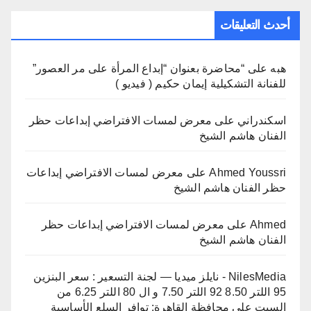
أحدث التعليقات
هبه
على
“محاضرة بعنوان “إبداع المرأة على مر العصور”
للفنانة التشكيلية إيمان حكيم ( فيديو )
اسكندراني
على
معرض لمسات الافتراضي إبداعات حظر
الفنان هاشم الشيخ
Ahmed Youssri
على
معرض لمسات الافتراضي إبداعات
حظر الفنان هاشم الشيخ
Ahmed
على
معرض لمسات الافتراضي إبداعات حظر
الفنان هاشم الشيخ
NilesMedia - نايلز ميديا — لجنة التسعير : سعر البنزين
95 اللتر 8.50 92 اللتر 7.50 و ال 80 اللتر 6.25 من
السبت
على
محافظة القاهرة: توافر السلع الأساسية