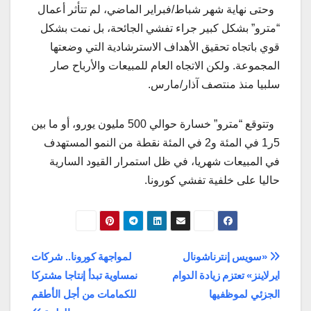
وحتى نهاية شهر شباط/فبراير الماضي، لم تتأثر أعمال
“مترو” بشكل كبير جراء تفشي الجائحة، بل نمت بشكل
قوي باتجاه تحقيق الأهداف الاسترشادية التي وضعتها
المجموعة. ولكن الاتجاه العام للمبيعات والأرباح صار
سلبيا منذ منتصف آذار/مارس.
وتتوقع “مترو” خسارة حوالي 500 مليون يورو، أو ما بين
5ر1 في المئة و2 في المئة نقطة من النمو المستهدف
في المبيعات شهريا، في ظل استمرار القيود السارية
حاليا على خلفية تفشي كورونا.
تصفّح
«سويس إنترناشونال
لمواجهة كورونا.. شركات
ايرلاينز» تعتزم زيادة الدوام
نمساوية تبدأ إنتاجا مشتركا
المقالات
الجزئي لموظفيها
للكمامات من أجل الأطقم