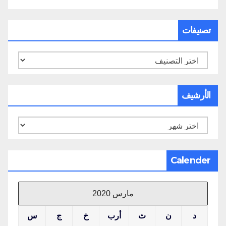
تصنيفات
تصنيفات
الأرشيف
الأرشيف
Calender
مارس 2020
د
ن
ث
أرب
خ
ج
س