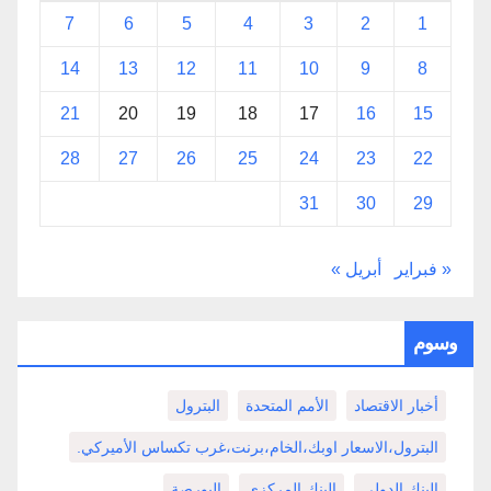
7
6
5
4
3
2
1
14
13
12
11
10
9
8
21
20
19
18
17
16
15
28
27
26
25
24
23
22
31
30
29
« فبراير
أبريل »
وسوم
أخبار الاقتصاد
الأمم المتحدة
البترول
البترول،الاسعار اوبك،الخام،برنت،غرب تكساس الأميركي.
البنك الدولي
البنك المركزي
البورصة