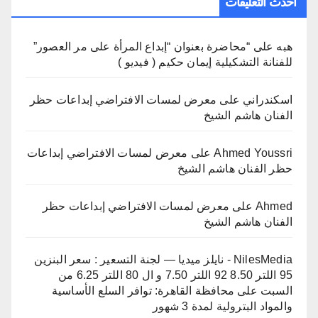
أحدث التعليقات
هبه
على
“محاضرة بعنوان “إبداع المرأة على مر العصور”
للفنانة التشكيلية إيمان حكيم ( فيديو )
اسكندراني
على
معرض لمسات الافتراضي إبداعات حظر
الفنان هاشم الشيخ
Ahmed Youssri
على
معرض لمسات الافتراضي إبداعات
حظر الفنان هاشم الشيخ
Ahmed
على
معرض لمسات الافتراضي إبداعات حظر
الفنان هاشم الشيخ
NilesMedia - نايلز ميديا — لجنة التسعير : سعر البنزين
95 اللتر 8.50 92 اللتر 7.50 و ال 80 اللتر 6.25 من
السبت
على
محافظة القاهرة: توافر السلع الأساسية
والمواد البترولية لمدة 3 شهور