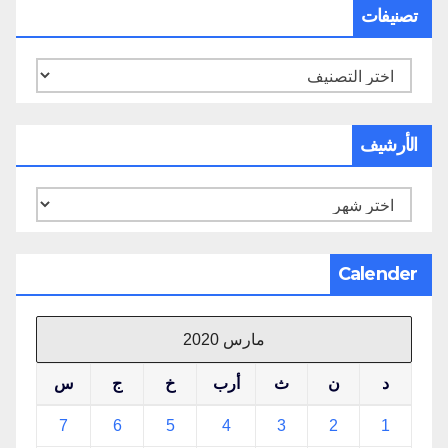
تصنيفات
تصنيفات
الأرشيف
الأرشيف
Calender
مارس 2020
د
ن
ث
أرب
خ
ج
س
7
6
5
4
3
2
1