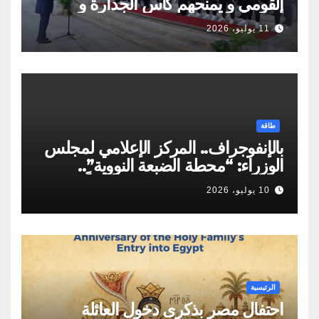
القومي و يمنحهم كأس الجدارة و
أوسمة تكريمية
11 يوليو، 2026
طاقة
بالإنفوجراف.. المركز الإعلامي لمجلس
الوزراء: “محطة الضبعة النووية”..
مسيرة مصرية تجسد حلمًا طويلًا
10 يوليو، 2026
لامتلاك أول برنامج نووي سلمي لإنتاج
الطاقة
الرئيسية
احتفال مصر بذكرى دخول العائلة