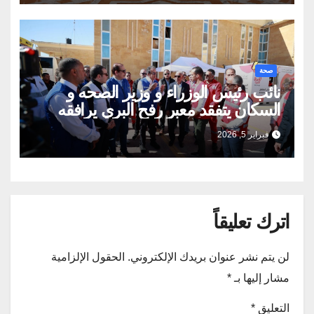
صحة
نائب رئيس الوزراء و وزير الصحه و
السكان يتفقد معبر رفح البري يرافقه
اللواء خالد مجاور محافظ شمال سيناء
فبراير 5, 2026
اترك تعليقاً
لن يتم نشر عنوان بريدك الإلكتروني.
الحقول الإلزامية
مشار إليها بـ
*
التعليق
*