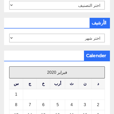
تصنيفات
الأرشيف
الأرشيف
Calender
فبراير 2020
د
ن
ث
أرب
خ
ج
س
1
8
7
6
5
4
3
2