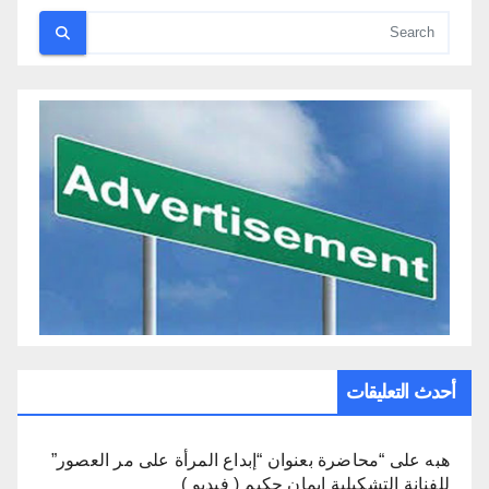
أحدث التعليقات
هبه
على
“محاضرة بعنوان “إبداع المرأة على مر العصور”
للفنانة التشكيلية إيمان حكيم ( فيديو )