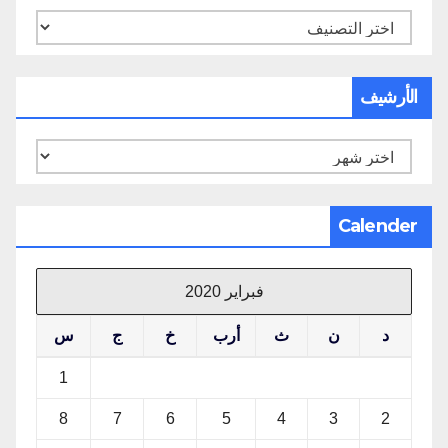
تصنيفات
الأرشيف
الأرشيف
Calender
فبراير 2020
د
ن
ث
أرب
خ
ج
س
1
8
7
6
5
4
3
2