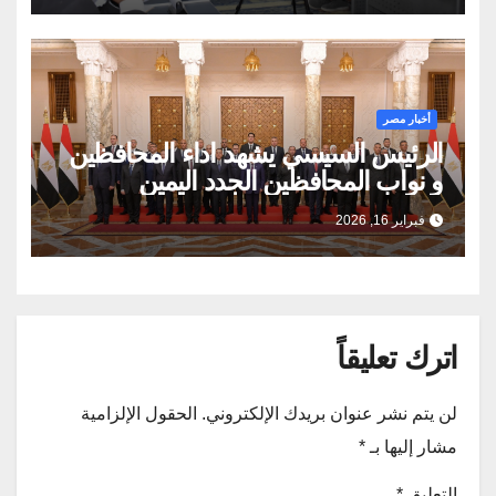
أخبار مصر
الرئيس السيسي يشهد اداء المحافظين
و نواب المحافظين الجدد اليمين
الدستورية
فبراير 16, 2026
اترك تعليقاً
لن يتم نشر عنوان بريدك الإلكتروني.
الحقول الإلزامية
مشار إليها بـ
*
التعليق
*