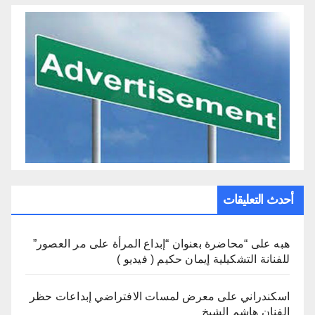
أحدث التعليقات
هبه
على
“محاضرة بعنوان “إبداع المرأة على مر العصور”
للفنانة التشكيلية إيمان حكيم ( فيديو )
اسكندراني
على
معرض لمسات الافتراضي إبداعات حظر
الفنان هاشم الشيخ