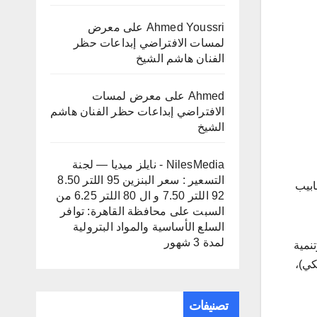
Ahmed Youssri
على
معرض
لمسات الافتراضي إبداعات حظر
الفنان هاشم الشيخ
Ahmed
على
معرض لمسات
الافتراضي إبداعات حظر الفنان هاشم
الشيخ
NilesMedia - نايلز ميديا — لجنة
التسعير : سعر البنزين 95 اللتر 8.50
ابيب
92 اللتر 7.50 و ال 80 اللتر 6.25 من
السبت
على
محافظة القاهرة: توافر
السلع الأساسية والمواد البترولية
لمدة 3 شهور
وتنمية
حو 540 مليون دولار أمريكي)،
تصنيفات