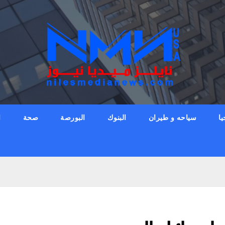
يا
سياحه و طيران
البنوك
البورصة
صحة
ا