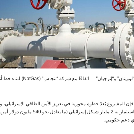
لوويتان
”
و
“
إنرجيان
” —
اتفاقًا
مع
شركة
“
نتجاس
” (NatGas)
لبناء
خط
أن
الاقتصادي الإسرائيلي، فإن المشروع يُعدّ خطوة محورية في تعزيز الأمن الطاقي الإسرائيلي، 
الاقتصاد، وتوسيع التعاون الاستراتيجي مع مصر. وتتجاوز استثماراته 2 مليار شيكل إسرائيلي (ما يعادل ن
أي دعم حكومي.