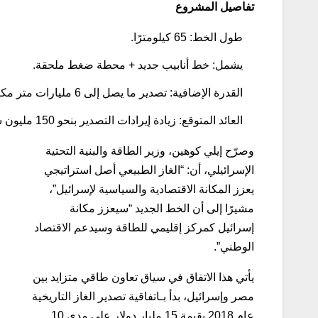
تفاصيل المشروع
طول الخط: 65 كيلومترًا.
يشمل: خط أنابيب جديد + محطة ضغط ملحقة.
القدرة الإضافية: تصدير ما يصل إلى 6 مليارات متر مكعب سنويًّا من الغاز إلى مصر.
العائد المتوقع: زيادة إيرادات التصدير بنحو 150 مليون شيكل سنويًّا (حوالي 40 مليون دولار)، إضافة إلى الضرائب والرسوم.
وصرّح إيلي كوهين، وزير الطاقة والبنية التحتية
الإسرائيلي، أن: “الغاز الطبيعي أصل استراتيجي
يعزز المكانة الاقتصادية والسياسية لإسرائيل”،
مشيرًا إلى أن الخط الجديد “سيعزز مكانة
إسرائيل كمركز إقليمي للطاقة وسيدعم الاقتصاد
الوطني”.
يأتي هذا الاتفاق في سياق تعاون طاقي متزايد بين
مصر وإسرائيل، بدأ بـاتفاقية تصدير الغاز التاريخية
عام 2018 بقيمة 15 مليار دولار على مدى 10