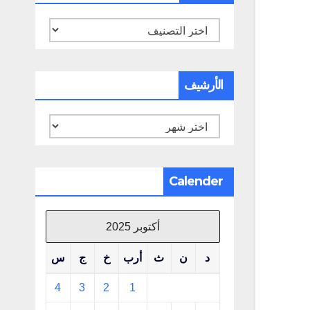
تصنيفات
الأرشيف
الأرشيف
Calender
أكتوبر 2025
د
ن
ث
أرب
خ
ج
س
4
3
2
1