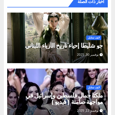
اخبار ذات الصلة
لايف ستايل
جو شلّيطا إحياء تاريخ الأزياء اللبناني
نوفمبر 30, 2025
لايف ستايل
ملكتا جمال فلسطين وإسرائيل في
مواجهة صامتة ( فيديو )
نوفمبر 13, 2025