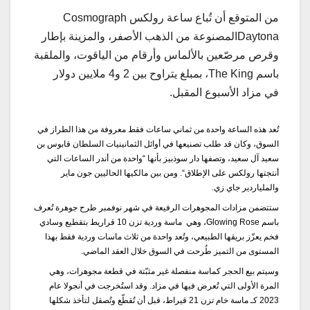
من
المتوقع
أن
تُباع
ساعة
رولكس
Cosmograph
Daytona
المصنوعة
من
الذهب
الأصفر،
والمزينة
بإطار
وقرص
مرصّعين
بالألماس
وأرقام
من
الياقوت،
والملقبة
باسم
The King
،
بمبلغ
يتراوح
بين
2
و
4
ملايين
دولار
في
مزاد الأسبوع
المقبل
.
تُعد
هذه
الساعة
واحدة
من
ثماني
ساعات
فقط
معروفة
من
هذا
الطراز
في
السوق،
وكان
قد
طلب
تصنيعها
في
أوائل
الثمانينيات
السلطان
قابوس
بن
سعيد
آل
سعيد،
وتصفها
دار
سوذبيز
بأنها
“
واحدة
من
أندر
الساعات
التي
أنتجتها
رولكس
على
الإطلاق
“.
ومن
بين
مالكيها
الحاليين
جون
ماير
والملياردير
جاي
زي
.
ستتضمن
مزادات
المجوهرات
الرفيعة
في
شهر
نوفمبر طرح
جوهرة
تُعرف
باسم
Glowing Rose
،
وهي
ماسة وردية
تزن
10
قراريط
بتقطيع وسادي
فخم يعزّز بريقها الطبيعي
،
وتُعد
واحدة
من
ثلاث
ماسات
وردية
فقط
بهذا
المستوى
من
التميز
طُرحت
في
السوق
خلال
العقد
الماضي
.
وسيتم
بيع
الحجر
كماسة
منفصلة
غير
مثبّتة
في
قطعة
مجوهرات،
وهي
المرة
الأولى
التي
تُعرض
فيها
في
مزاد
.
وقد
استُخرجت
في
أنجولا
عام
2023
كـ
ماسة
خام
تزن
21
قيراط،
قبل
أن
تُقطّع
وتُصقل
لتأخذ
شكلها