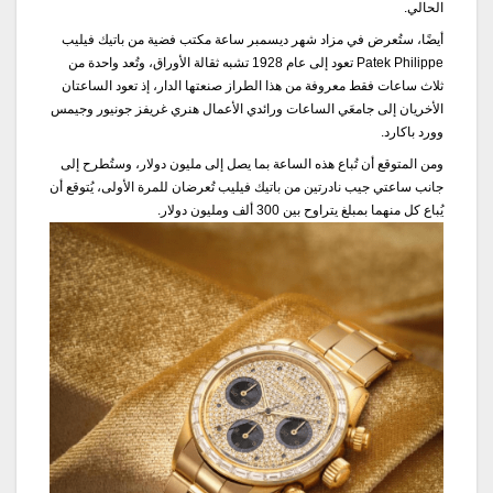
الحالي
.
أيضًا،
ستُعرض
في
مزاد
شهر
ديسمبر
ساعة
مكتب
فضية
من
باتيك
فيليب
Patek Philippe
تعود
إلى
عام
1928
تشبه
ثقالة
الأوراق،
وتُعد
واحدة
من
ثلاث
ساعات
فقط
معروفة
من
هذا
الطراز
صنعتها
الدار،
إذ
تعود
الساعتان
الأخريان
إلى
جامعَي
الساعات
ورائدي
الأعمال
هنري
غريفز
جونيور
وجيمس
وورد
باكارد
.
ومن
المتوقع
أن
تُباع
هذه
الساعة
بما
يصل
إلى
مليون
دولار،
وستُطرح
إلى
جانب
ساعتي
جيب
نادرتين
من
باتيك
فيليب
تُعرضان
للمرة
الأولى،
يُتوقع
أن
يُباع
كل
منهما
بمبلغ
يتراوح
بين
300
ألف
ومليون
دولار
.