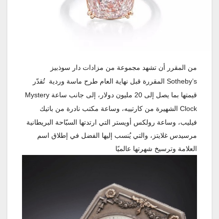
من
المقرر
أن
تشهد
مجموعة
من
مزادات
دار
سوذب
يز
Sotheby’s
المقررة
قبل
نهاية
العام
طرح
ماسة
وردية
تُقدّر
قيمتها
بما
يصل
إلى
20
مليون
دولار،
إلى
جانب
ساعة
Mystery
Clock
الشهيرة
من
كارتييه،
وساعة
مكتب
نادرة
من
باتيك
فيليب،
وساعة
رولكس
أويستر
التي
ارتدتها
السبّاحة
البريطانية
مرسيدس
غلايتز،
والتي
يُنسب
إليها
الفضل
في
إطلاق
اسم
العلامة
وترسيخ
شهرتها
عالميًا