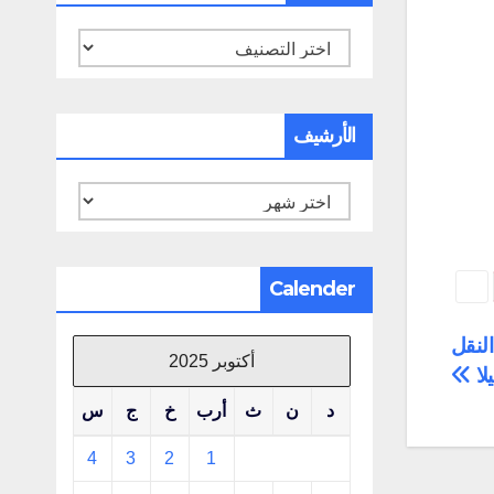
تصنيفات
الأرشيف
الأرشيف
Calender
لنقل
أكتوبر 2025
لا
د
ن
ث
أرب
خ
ج
س
4
3
2
1