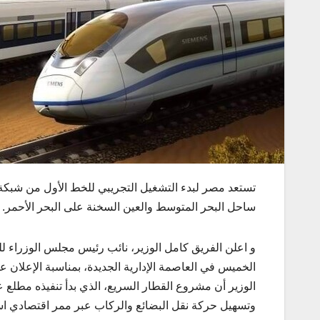
تستعد
مصر
لبدء
التشغيل
التجريبي
للخط
الأول
من
شبكة
ساحل
البحر
المتوسط
والعين
السخنة
على
البحر
الأحمر
.
و اعلن الفريق كامل الوزير، نائب رئيس مجلس الوزراء لل
الخميس في العاصمة الإدارية الجديدة، بمناسبة الإعلان 
وتسهيل حركة نقل البضائع والركاب عبر ممر اقتصادي اس