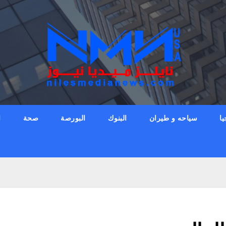
يا
سياحه و طيران
البنوك
البورصة
صحة
ا