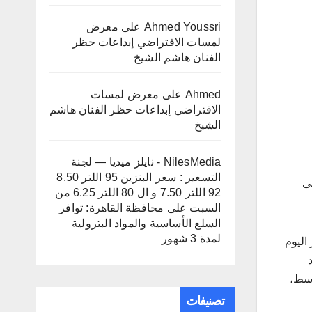
Ahmed Youssri
على
معرض
لمسات الافتراضي إبداعات حظر
الفنان هاشم الشيخ
Ahmed
على
معرض لمسات
الافتراضي إبداعات حظر الفنان هاشم
الشيخ
NilesMedia - نايلز ميديا — لجنة
التسعير : سعر البنزين 95 اللتر 8.50
ى
92 اللتر 7.50 و ال 80 اللتر 6.25 من
السبت
على
محافظة القاهرة: توافر
السلع الأساسية والمواد البترولية
لمدة 3 شهور
اليوم
والمتوسط،
تصنيفات