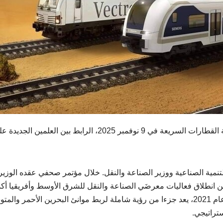
القطارات
السريعة
في
9
نوفمبر
2025
،
الرابط
بين
العلمين
الجديدة
عل
تنمية الصناعية ووزير الصناعة والنقل. خلال مؤتمر صحفي عقده الوزير 
عن انطلاق فعاليات معرضَي الصناعة والنقل للشرق الأوسط وأفريقيا أكد
الوزير أن مشروع القطار السريع، الذي بدأ تنفيذه مطلع عام 2021، يعد جزءا من رؤية شاملة لربط موانئ البحرين الأحمر 
تراتيجي.