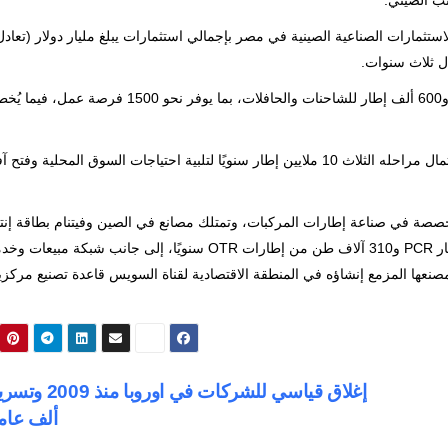
نب الصيني.
بع، ويُعد من أكبر الاستثمارات الصناعية الصينية في مصر بإجمالي استثمارات يبلغ مليار دولار (تعا
وتستهدف المرحلة الأولى إنتاج 3 ملايين إطار لسيارات الركوب و600 ألف إطار للشاحنات والحافلات، بما يوفر نحو 1500 فرصة ع
ومن المنتظر أن تتجاوز الطاقة الإنتاجية الإجمالية للمصنع بعد اكتمال مراحله الثلاث 10 ملايين إطار سنويًا لتلبية احتياجات السوق المحلية وف
خصصة
في
صناعة
إطارات
المركبات،
وتمتلك
مصانع
في
الصين
وفيتنام
بطاقة
إنت
ر
PCR
و
310
آلاف
طن
من
إطارات
OTR
سنويًا،
إلى
جانب
شبكة
مبيعات
وخدم
صنعها
المزمع
إنشاؤه
في
المنطقة
الاقتصادية
لقناة
السويس
قاعدة
تصنيع
مركزي
ألف عا