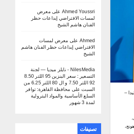
Ahmed Youssri
على
معرض
لمسات الافتراضي إبداعات حظر
الفنان هاشم الشيخ
Ahmed
على
معرض لمسات
الافتراضي إبداعات حظر الفنان هاشم
الشيخ
NilesMedia - نايلز ميديا — لجنة
التسعير : سعر البنزين 95 اللتر 8.50
92 اللتر 7.50 و ال 80 اللتر 6.25 من
السبت
على
محافظة القاهرة: توافر
دا –
السلع الأساسية والمواد البترولية
لمدة 3 شهور
،
ونج،
تصنيفات