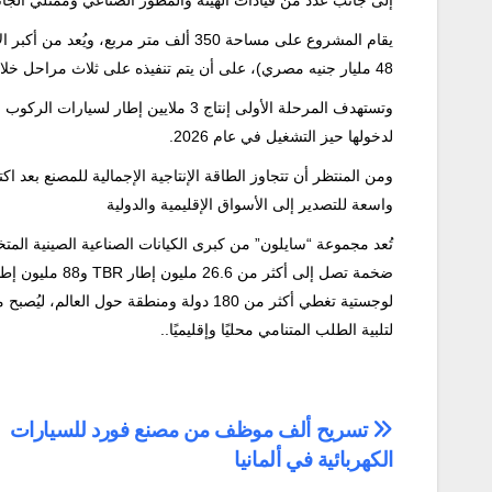
إلى جانب عدد من قيادات الهيئة والمطور الصناعي وممثلي الجا
يقام المشروع على مساحة 350 ألف متر مر
48 مليار جنيه مصري)، على أن يتم تنفيذه على ثلاث مراحل خلال ثلاث سنوات.
لدخولها حيز التشغيل في عام 2026.
واسعة للتصدير إلى الأسواق الإقليمية والدولية
تُعد
مجموعة
“
سايلون
”
من
كبرى
الكيانات
الصناعية
الصينية
المت
ضخمة
تصل
إلى
أكثر
من
26.6
مليون
إطار
TBR
و
88
مليون
إطا
لوجستية
تغطي
أكثر
من
180
دولة
ومنطقة
حول
العالم،
ليُصبح
م
لتلبية
الطلب
المتنامي
محليًا
وإقليميًا
.
.
تصفّح
تسريح ألف موظف من مصنع فورد للسيارات
الكهربائية في ألمانيا
المقالات