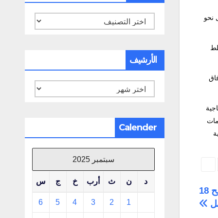
دل نحو
تصنيفات
مل، فيما يُخطط
الأرشيف
تح آفاق
الأرشيف
اجية
ات
Calender
ة
سبتمبر 2025
د
ن
ث
أرب
خ
ج
س
إغلاق قياسي للشركات في اوروبا منذ 2009 وتسريح 18
6
5
4
3
2
1
مل