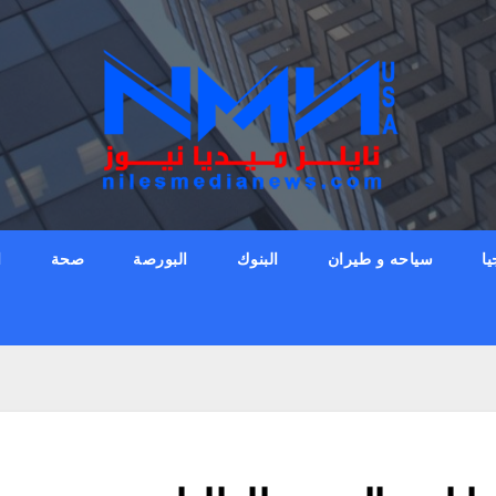
يا
سياحه و طيران
البنوك
البورصة
صحة
ا