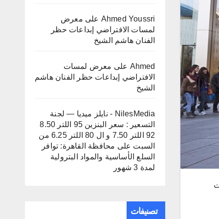
Ahmed Youssri
على
معرض
لمسات الافتراضي إبداعات حظر
الفنان هاشم الشيخ
Ahmed
على
معرض لمسات
الافتراضي إبداعات حظر الفنان هاشم
الشيخ
NilesMedia - نايلز ميديا — لجنة
التسعير : سعر البنزين 95 اللتر 8.50
92 اللتر 7.50 و ال 80 اللتر 6.25 من
السبت
على
محافظة القاهرة: توافر
السلع الأساسية والمواد البترولية
لمدة 3 شهور
لايات
تصنيفات