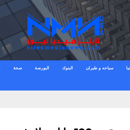
يا
سياحه و طيران
البنوك
البورصة
صحة
ا