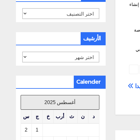
بقيمة 500 مليار دولار، تشمل إنشاء
تصنيفات
اصة
الأرشيف
في
الأرشيف
Calender
دا
أغسطس 2025
د
ن
ث
أرب
خ
ج
س
2
1