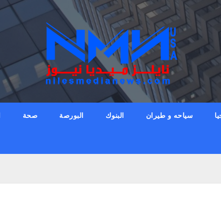
يا
سياحه و طيران
البنوك
البورصة
صحة
ا