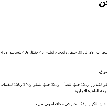
جن
تباينت أسعار الدواجن اليوم فى السوق، ليتراوح الكيلو الأبيض بين 29 إلى 30 جنيهًا، والدجاج البلدى 43 جنيهًا، و40 للساسو، و45
سواق.
وتراوحت بين 100 و130 جنيهًا لكيلو الكندوز، و135 جنيهًا للضأن، و135 جنيهًا للبتلو، و140 و150 للبفتيك،
ة القاهرة التجارية.