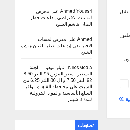
Ahmed Youssri
على
معرض
ر في مقابل 121.236 مليون دولار خلال
لمسات الافتراضي إبداعات حظر
الفنان هاشم الشيخ
تيراد مصر من الأبقار والجواميس الحية خلال يناير الماضي لتسجل 10.427 مليون دولار في مقابل 20.472 مليون
Ahmed
على
معرض لمسات
الافتراضي إبداعات حظر الفنان هاشم
الشيخ
لار خلال العام الماضي، والأبقار والجواميس نحو 152.482 مليون
NilesMedia - نايلز ميديا — لجنة
التسعير : سعر البنزين 95 اللتر 8.50
92 اللتر 7.50 و ال 80 اللتر 6.25 من
السبت
على
محافظة القاهرة: توافر
السلع الأساسية والمواد البترولية
ية
لمدة 3 شهور
تصنيفات