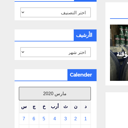
تصنيفات
الأرشيف
الأرشيف
قتة
ى
Calender
مارس 2020
د
ن
ث
أرب
خ
ج
س
7
6
5
4
3
2
1