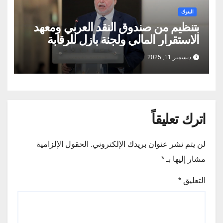
البنوك
بتنظيم من صندوق النقد العربي ومعهد
الاستقرار المالي ولجنة بازل للرقابة
المصرفية محافظ البنك المركزي
ديسمبر 11, 2025
المصري يلقي الكلمة الرئيسية في
الاجتماع السنوي العشرين رفيع المستوى
حول الاستقرار المالي والأولويات الرقابية
والإشرافية
اترك تعليقاً
لن يتم نشر عنوان بريدك الإلكتروني.
الحقول الإلزامية
مشار إليها بـ
*
التعليق
*