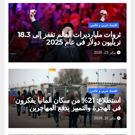
اقتصاد عربي و عالمي
ثروات مليارديرات العالم تقفز إلى 18.3
تريليون دولار في عام 2025
يناير 23, 2026
اقتصاد عربي و عالمي
استطلاع: 21% من سكان ألمانيا يفكرون
في الهجرة والتمييز يدفع المهاجرين
للمغادرة
يناير 10, 2026