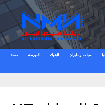
يا
سياحه و طيران
البنوك
البورصة
صحة
ا