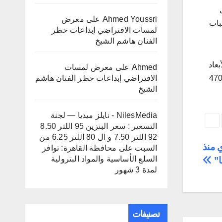
ى
Ahmed Youssri
على
معرض
باب
لمسات الافتراضي إبداعات حظر
الفنان هاشم الشيخ
أبعاد
Ahmed
على
معرض لمسات
سع في الخدمات الصحية والتعليمية وتقليل كثافة الفصول، وتحسين جودة الطرق، وهناك تركيز على الانتهاء من الخدمات بـ 470
الافتراضي إبداعات حظر الفنان هاشم
الشيخ
NilesMedia - نايلز ميديا — لجنة
التسعير : سعر البنزين 95 اللتر 8.50
92 اللتر 7.50 و ال 80 اللتر 6.25 من
ي منذ
السبت
على
محافظة القاهرة: توافر
السلع الأساسية والمواد البترولية
ا”
لمدة 3 شهور
تصنيفات