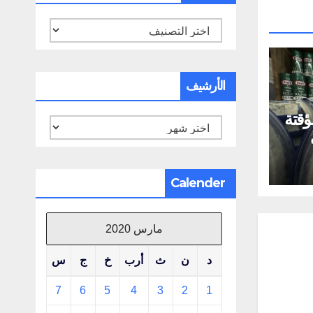
تصنيفات
الأرشيف
قتة
الأرشيف
ى
Calender
مارس 2020
د
ن
ث
أرب
خ
ج
س
7
6
5
4
3
2
1