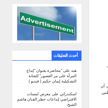
أحدث التعليقات
هبه
على
“محاضرة بعنوان “إبداع
المرأة على مر العصور” للفنانة
التشكيلية إيمان حكيم ( فيديو )
ائية “TEN”، اليوم الاثنين، أن
مواطنين
اسكندراني
على
معرض لمسات
الافتراضي إبداعات حظر الفنان هاشم
الشيخ