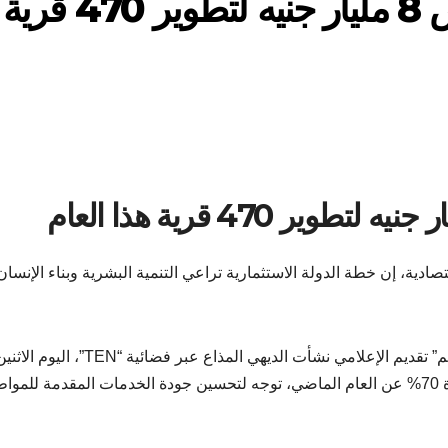
وزيرة التخطيط: تخصيص 8 مليار جنيه لتطوير 470 قرية
صادية، إن خطة الدولة الاستثمارية تراعي التنمية البشرية وبناء الإنسان
“، خلال حوارها مع برنامج “بالورقة والقلم” تقديم الإعلامي نشأت الديهي المذاع عبر فض
حجم الخطة الاستثمارية للدولة يبلغ 230 مليار جنيه بزيادة 70% عن العام الماضي، توجه لتحسين جودة الخدمات المقدمة لل