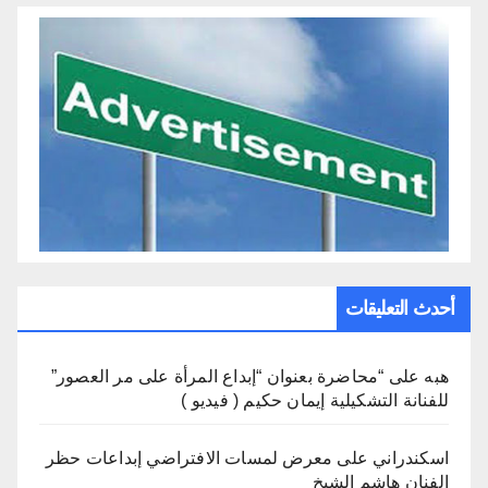
أحدث التعليقات
هبه
على
“محاضرة بعنوان “إبداع المرأة على مر العصور”
للفنانة التشكيلية إيمان حكيم ( فيديو )
اسكندراني
على
معرض لمسات الافتراضي إبداعات حظر
الفنان هاشم الشيخ