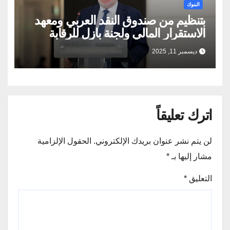
البنوك
بتنظيم من صندوق النقد العربي ومعهد
الاستقرار المالي ولجنة بازل للرقابة
المصرفية محافظ البنك المركزي
ديسمبر 11, 2025
المصري يلقي الكلمة الرئيسية في
الاجتماع السنوي العشرين رفيع المستوى
حول الاستقرار المالي والأولويات الرقابية
والإشرافية
اترك تعليقاً
لن يتم نشر عنوان بريدك الإلكتروني.
الحقول الإلزامية
مشار إليها بـ
*
التعليق
*