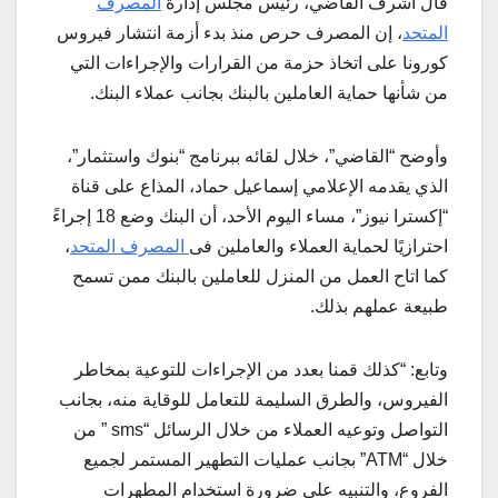
قال أشرف القاضي، رئيس مجلس إدارة
المصرف
المتحد
، إن المصرف حرص منذ بدء أزمة انتشار فيروس
كورونا على اتخاذ حزمة من القرارات والإجراءات التي
من شأنها حماية العاملين بالبنك بجانب عملاء البنك.
وأوضح “القاضي”، خلال لقائه ببرنامج “بنوك واستثمار”،
الذي يقدمه الإعلامي إسماعيل حماد، المذاع على قناة
“إكسترا نيوز”، مساء اليوم الأحد، أن البنك وضع 18 إجراءً
احترازيًا لحماية العملاء والعاملين فى
المصرف المتحد
،
كما اتاح العمل من المنزل للعاملين بالبنك ممن تسمح
طبيعة عملهم بذلك.
وتابع: “كذلك قمنا بعدد من الإجراءات للتوعية بمخاطر
الفيروس، والطرق السليمة للتعامل للوقاية منه، بجانب
التواصل وتوعيه العملاء من خلال الرسائل “sms ” من
خلال “ATM” بجانب عمليات التطهير المستمر لجميع
الفروع، والتنبيه على ضرورة استخدام المطهرات