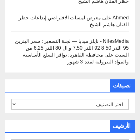
حظر الفنان هاشم الشيخ
Ahmed
على
معرض لمسات الافتراضي إبداعات حظر
الفنان هاشم الشيخ
NilesMedia - نايلز ميديا — لجنة التسعير : سعر البنزين
95 اللتر 8.50 92 اللتر 7.50 و ال 80 اللتر 6.25 من
السبت
على
محافظة القاهرة: توافر السلع الأساسية
والمواد البترولية لمدة 3 شهور
تصنيفات
تصنيفات
الأرشيف