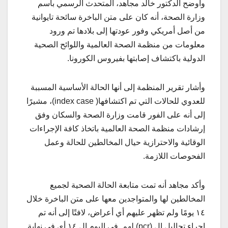
وأوضح الدكتور خالد مجاهد، المتحدث الرسمي باسم
وزارة الصحة، أنه كان على متن الباخرة سائحة تايوانية
من أصل أمريكي وفور عودتها إلى بلادها تم ورود
معلومات من منظمة الصحة العالمية واللوائح الصحية
الدولية باكتشاف إصابتها بفيروس الكورونا.
وأشار تقرير المنظمة إلى أنها الحالة الأساسية المسببة
للعدوي للحالات التي تم اكتشافها( index case)، مشيرًا
إلى أنه على الفور قامت وزارة الصحة والسكان وفق
إرشادات منظمة الصحة العالمية باتخاذ كافة الإجراءات
الوقائية والاحترازية حيال المخالطين للحالة وعمل
الفحوصات اللازمة.
وأكد مجاهد أنه تمت متابعة الحالة الصحية لجميع
المخالطين لها والمتواجدين معها على متن الباخرة خلال
١٤ يومًا ولم تظهر عليهم أي أعراض، لافتًا إلى أنه تم
إجراء تحاليل ال (pcr) لهم في اليوم ال ١٤ أي في نهاية