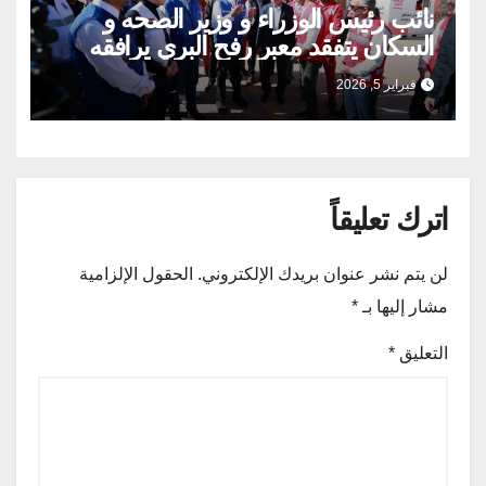
نائب رئيس الوزراء و وزير الصحه و
السكان يتفقد معبر رفح البري يرافقه
اللواء خالد مجاور محافظ شمال سيناء
فبراير 5, 2026
اترك تعليقاً
لن يتم نشر عنوان بريدك الإلكتروني.
الحقول الإلزامية
مشار إليها بـ
*
التعليق
*