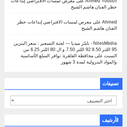
Ahmed Youssri
على
معرض لمسات الافتراضي إبداعات
حظر الفنان هاشم الشيخ
Ahmed
على
معرض لمسات الافتراضي إبداعات حظر
الفنان هاشم الشيخ
NilesMedia - نايلز ميديا — لجنة التسعير : سعر البنزين
95 اللتر 8.50 92 اللتر 7.50 و ال 80 اللتر 6.25 من
السبت
على
محافظة القاهرة: توافر السلع الأساسية
والمواد البترولية لمدة 3 شهور
تصنيفات
تصنيفات
الأرشيف