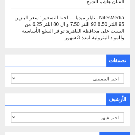
الفنان هاشم الشيخ
NilesMedia - نايلز ميديا — لجنة التسعير : سعر البنزين
95 اللتر 8.50 92 اللتر 7.50 و ال 80 اللتر 6.25 من
السبت
على
محافظة القاهرة: توافر السلع الأساسية
والمواد البترولية لمدة 3 شهور
تصنيفات
تصنيفات
الأرشيف
الأرشيف