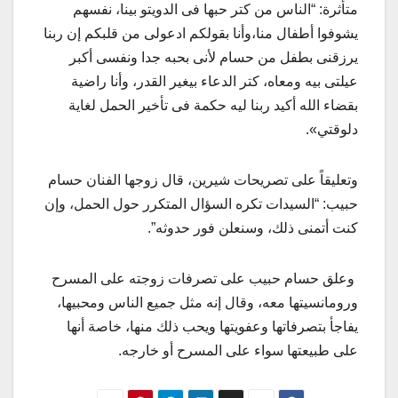
متأثرة: “الناس من كتر حبها فى الدويتو بينا، نفسهم
يشوفوا أطفال منا،وأنا بقولكم ادعولى من قلبكم إن ربنا
يرزقنى بطفل من حسام لأنى بحبه جدا ونفسى أكبر
عيلتى بيه ومعاه، كتر الدعاء بيغير القدر، وأنا راضية
بقضاء الله أكيد ربنا ليه حكمة فى تأخير الحمل لغاية
دلوقتي».
وتعليقاً على تصريحات شيرين، قال زوجها الفنان حسام
حبيب: “السيدات تكره السؤال المتكرر حول الحمل، وإن
كنت أتمنى ذلك، وسنعلن فور حدوثه”.
وعلق حسام حبيب على تصرفات زوجته على المسرح
ورومانسيتها معه، وقال إنه مثل جميع الناس ومحبيها،
يفاجأ بتصرفاتها وعفويتها ويحب ذلك منها، خاصة أنها
على طبيعتها سواء على المسرح أو خارجه.