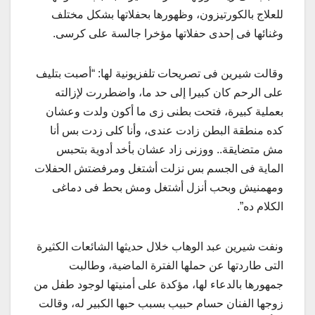
للعلاج بالكورتيزون، وظهورها بحفلاتها بشكل مختلف
وغنائها فى إحدى حفلاتها مؤخرا جالسة على كرسى.
وقالت شيرين فى تصريحات تلفزيونية لها: “أصبت بتليف
على الرحم كان كبيرا إلى حد ما، واضطررت لإزالته
بعملية كبيرة، فتحت بطنى زى ما أكون ولدت وعشان
كده منطقة البطن زادت عندى، وأنا كلى زدت بس أنا
مش متضايقة.. ووزنى زاد عشان بأخد أدوية بتحبس
الماية فى الجسم بس نزلت أشتغل ومرفضتش الحفلات
ومهمنيش وبحب أنزل أشتغل ومش بحط فى دماغى
الكلام ده”.
ونفت شيرين عبد الوهاب خلال حديثها الشائعات الكثيرة
التى طاردتها عن حملها الفترة الماضية، وطالبت
جمهورها بالدعاء لها، مؤكدة على أمنيتها لوجود طفل من
زوجها الفنان حسام حبيب بسبب حبها الكبير له، وقالت