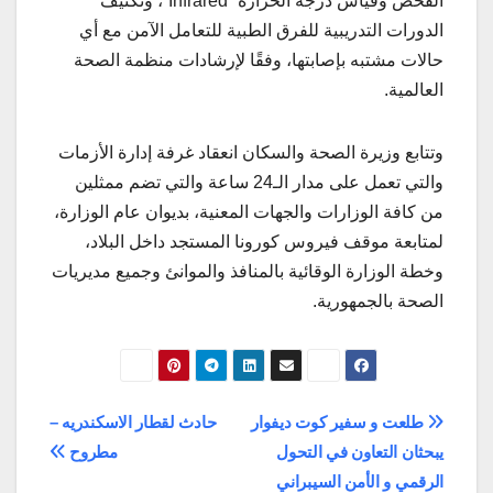
الفحص وقياس درجة الحرارة “Infrared”، وتكثيف
الدورات التدريبية للفرق الطبية للتعامل الآمن مع أي
حالات مشتبه بإصابتها، وفقًا لإرشادات منظمة الصحة
العالمية.
وتتابع وزيرة الصحة والسكان انعقاد غرفة إدارة الأزمات
والتي تعمل على مدار الـ24 ساعة والتي تضم ممثلين
من كافة الوزارات والجهات المعنية، بديوان عام الوزارة،
لمتابعة موقف فيروس كورونا المستجد داخل البلاد،
وخطة الوزارة الوقائية بالمنافذ والموانئ وجميع مديريات
الصحة بالجمهورية.
تصفّح
طلعت و سفير كوت ديفوار
حادث لقطار الاسكندريه –
يبحثان التعاون في التحول
مطروح
المقالات
الرقمي و الأمن السيبراني