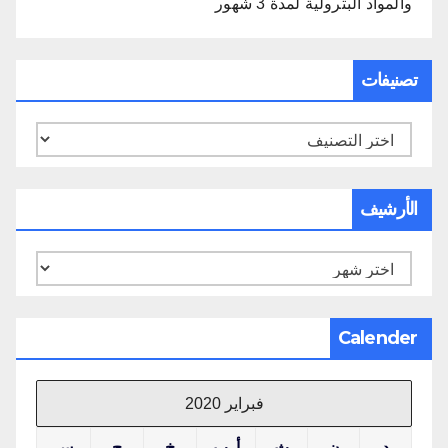
والمواد البترولية لمدة 3 شهور
تصنيفات
تصنيفات
الأرشيف
الأرشيف
Calender
فبراير 2020
د
ن
ث
أرب
خ
ج
س