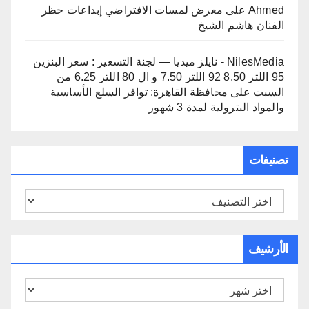
Ahmed
على
معرض لمسات الافتراضي إبداعات حظر
الفنان هاشم الشيخ
NilesMedia - نايلز ميديا — لجنة التسعير : سعر البنزين
95 اللتر 8.50 92 اللتر 7.50 و ال 80 اللتر 6.25 من
السبت
على
محافظة القاهرة: توافر السلع الأساسية
والمواد البترولية لمدة 3 شهور
تصنيفات
تصنيفات
الأرشيف
الأرشيف