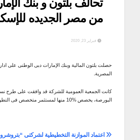
تحالف بلتون و بنك الإم
من مصر الجديده للإسك
فبراير 23, 2020
حصلت بلتون المالية وبنك الإمارات دبى الوطنى على اد
المصرية.
البورصة، يخصص %10 منها لمستثمر متخصص فى التطوير العقارى، أو لتحالف بين مستثمر استراتيجى وشركة تطوير عقارى.
تصفّح
اعتماد الموازنة التخطيطية لشركتى “بتروشرو