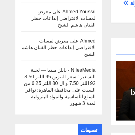
لة
Ahmed Youssri
على
معرض
لمسات الافتراضي إبداعات حظر
الفنان هاشم الشيخ
Ahmed
على
معرض لمسات
الافتراضي إبداعات حظر الفنان هاشم
الشيخ
NilesMedia - نايلز ميديا — لجنة
التسعير : سعر البنزين 95 اللتر 8.50
92 اللتر 7.50 و ال 80 اللتر 6.25 من
السبت
على
محافظة القاهرة: توافر
ا
السلع الأساسية والمواد البترولية
لمدة 3 شهور
تصنيفات