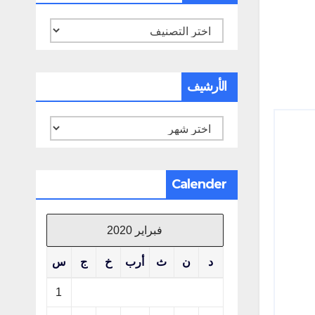
تصنيفات
الأرشيف
الأرشيف
Calender
فبراير 2020
د
ن
ث
أرب
خ
ج
س
1