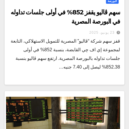
البورصة
سهم ڤاليو يقفز 852% في أولى جلسات تداوله
في البورصة المصرية
23 يونيو، 2025
قفز سهم شركة “ڤاليو” المصرية للتمويل الاستهلاكي، التابعة
لمجموعة إي اف چي القابضة، بنسبة 852% في أولى
جلسات تداوله بالبورصة المصرية. ارتفع سهم ڤاليو بنسبة
852.38% ليصل إلى 7.40 جنيه…