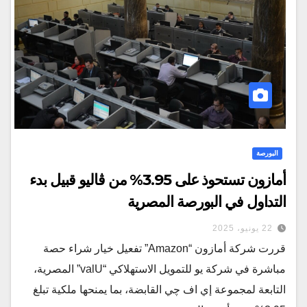
البورصة
أمازون تستحوذ على 3.95% من ڤاليو قبيل بدء
التداول في البورصة المصرية
22 يونيو، 2025
قررت شركة أمازون “Amazon” تفعيل خيار شراء حصة
مباشرة في شركة يو للتمويل الاستهلاكي “valU” المصرية،
التابعة لمجموعة إي اف چي القابضة، بما يمنحها ملكية تبلغ