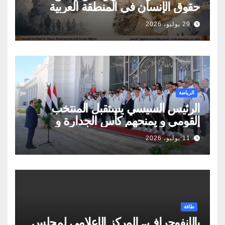
حقوق الإنسان في المنطقة العربية
29 يوليو، 2026
الرياضة
الرئيس السيسي يستقبل المنتخب
القومي و يمنحهم كأس الجدارة و
أوسمة تكريمية
11 يوليو، 2026
طاقة
بالإنفوجراف.. المركز الإعلامي لمجلس