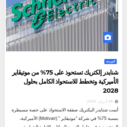
البورصة
شنايدر إلكتريك تستحوذ على 75% من موتيڤاير
الأميركية وتخطط للاستحواذ الكامل بحلول
2028
29 أبريل، 2025
أتمت شنايدر اليكتريك صفقة الاستحواذ على حصة مسيطرة
بنسبة 75% في شركة “موتيڤاير ” (Motivair) الأميركية،
المتخصصة في حلول التبريد السائل والإدارة الحرارية