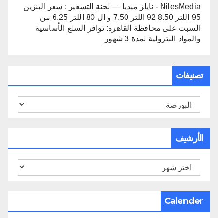
NilesMedia - نايلز ميديا — لجنة التسعير : سعر البنزين
95 اللتر 8.50 92 اللتر 7.50 و ال 80 اللتر 6.25 من
السبت
على
محافظة القاهرة: توافر السلع الأساسية
والمواد البترولية لمدة 3 شهور
تصنيفات
تصنيفات
الأرشيف
الأرشيف
Calender