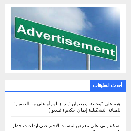
أحدث التعليقات
هبه
على
“محاضرة بعنوان “إبداع المرأة على مر العصور”
للفنانة التشكيلية إيمان حكيم ( فيديو )
اسكندراني
على
معرض لمسات الافتراضي إبداعات حظر