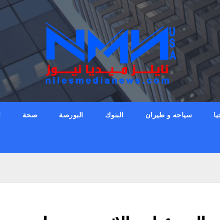
يا
سياحه و طيران
البنوك
البورصة
صحة
ا