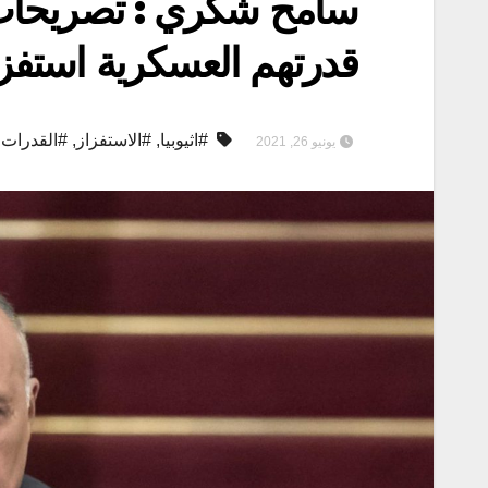
سامح شكري : تصريحات ا
قدرتهم العسكرية استفزا
#اثيوبيا
,
#الاستفزاز
,
#القدرات 
يونيو 26, 2021