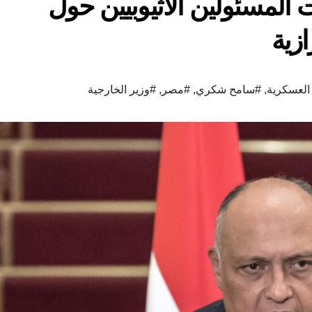
لمسئولين الاثيوبيين حول
زية
العسكرية
,
#سامح شكري
,
#مصر
,
#وزير الخارجية