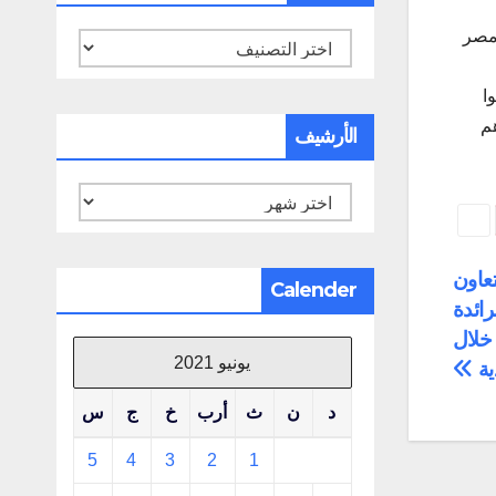
 مصر
تصنيفات
ا
هم
الأرشيف
الأرشيف
تعاون
Calender
رائدة
 خلال
يونيو 2021
ية
د
ن
ث
أرب
خ
ج
س
5
4
3
2
1