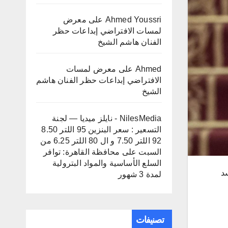
Ahmed Youssri
على
معرض
لمسات الافتراضي إبداعات حظر
الفنان هاشم الشيخ
Ahmed
على
معرض لمسات
الافتراضي إبداعات حظر الفنان هاشم
الشيخ
NilesMedia - نايلز ميديا — لجنة
التسعير : سعر البنزين 95 اللتر 8.50
92 اللتر 7.50 و ال 80 اللتر 6.25 من
السبت
على
محافظة القاهرة: توافر
السلع الأساسية والمواد البترولية
د
لمدة 3 شهور
تصنيفات