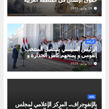
29 يوليو، 2026
الرياضة
الرئيس السيسي يستقبل المنتخب
القومي و يمنحهم كأس الجدارة و
أوسمة تكريمية
11 يوليو، 2026
طاقة
بالإنفوجراف.. المركز الإعلامي لمجلس