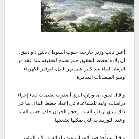
أعلن نائب وزير خارجية جنوب السودان دينق داو دينق،
إن بلاده تخطط لتحقيق حلم تطمح لتحقيقه منذ عقد من
الزمان لبناء سد كبير على نهر النيل، لتوفير الكهرباء
ومنع الفيضانات المدمرة,
و قال دينق، إن وزارة الري أصدرت تعليمات لبدء إجراء
دراسات أولية للمساعدة في إعداد خطط البناء، بما في
ذلك مدى ارتفاع السد، وحجم الخزان خلف جسم السد
وعدد التوربينات التي يمكنها تشغيلها.
و قال سنأخذ في الاعتبار، عند بناء السد، الأثر البيئي