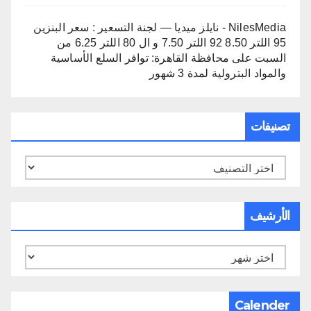
NilesMedia - نايلز ميديا — لجنة التسعير : سعر البنزين
95 اللتر 8.50 92 اللتر 7.50 و ال 80 اللتر 6.25 من
السبت
على
محافظة القاهرة: توافر السلع الأساسية
والمواد البترولية لمدة 3 شهور
تصنيفات
تصنيفات
الأرشيف
الأرشيف
Calender