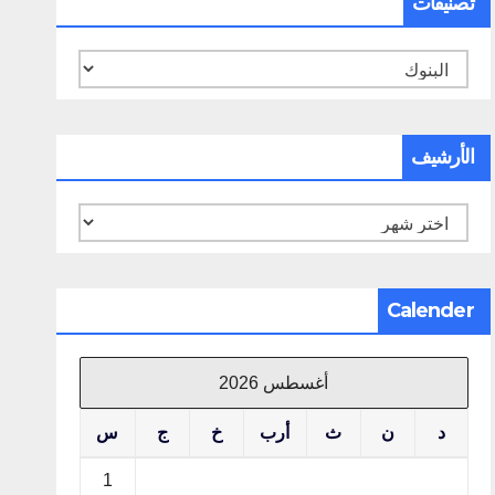
تصنيفات
تصنيفات
الأرشيف
الأرشيف
Calender
أغسطس 2026
د
ن
ث
أرب
خ
ج
س
1