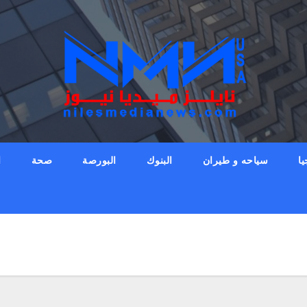
يا
سياحه و طيران
البنوك
البورصة
صحة
ا