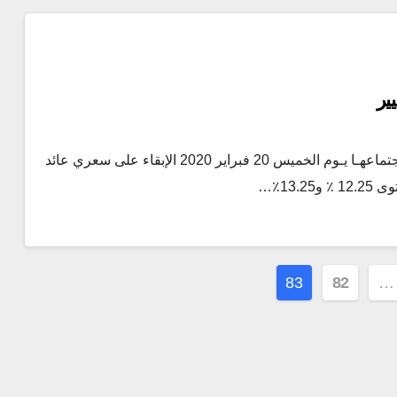
ير
قررت لجنة السياسة النقديـة للبنك المركزي المصـري في اجتماعهـا يـوم الخميس 20 فبراير 2020 الإبقاء على سعري عائد
13.٪…
83
82
…