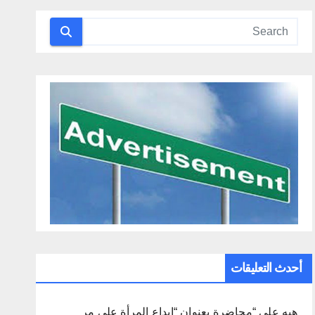
أحدث التعليقات
هبه
على
“محاضرة بعنوان “إبداع المرأة على مر