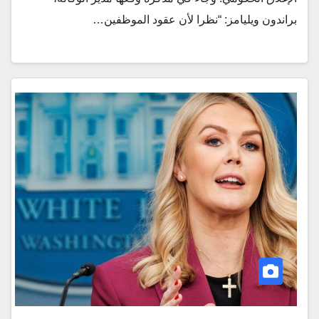
براندون ويليامز: “نظرا لأن عقود الموظفين…