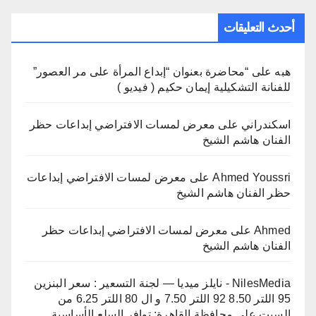
أحدث التعليقات
هبه
على
“محاضرة بعنوان “إبداع المرأة على مر العصور”
للفنانة التشكيلية إيمان حكيم ( فيديو )
اسكندراني
على
معرض لمسات الافتراضي إبداعات حظر
الفنان هاشم الشيخ
Ahmed Youssri
على
معرض لمسات الافتراضي إبداعات
حظر الفنان هاشم الشيخ
Ahmed
على
معرض لمسات الافتراضي إبداعات حظر
الفنان هاشم الشيخ
NilesMedia - نايلز ميديا — لجنة التسعير : سعر البنزين
95 اللتر 8.50 92 اللتر 7.50 و ال 80 اللتر 6.25 من
السبت
على
محافظة القاهرة: توافر السلع الأساسية